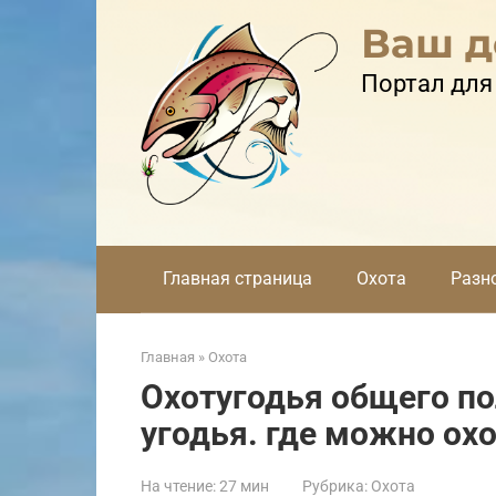
Перейти
Ваш д
к
контенту
Портал для
Главная страница
Охота
Разн
Главная
»
Охота
Охотугодья общего по
угодья. где можно ох
На чтение:
27 мин
Рубрика:
Охота