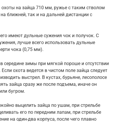
охоты на зайца 710 мм, ружье с таким стволом
на ближней, так и на дальней дистанции с
его имеют дульные сужения чок и получок. С
жения, лучше всего использовать дульные
ерти чока (0,75 мм).
в середине зимы при мягкой пороше и отсутствии
 Если охота ведется в чистом поле зайца следует
изводить выстрел. В кустах, бурьяне, лесополосе
лять зайца сразу же после подъема, иначе он
 или бугром.
покойно выцелить зайца по ушам, при стрельбе
целивать его по передним лапам, при стрельбе
ние на один-два корпуса, после чего плавно