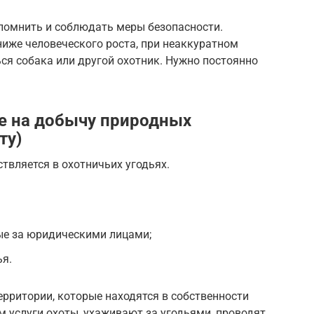
 помнить и соблюдать меры безопасности.
 ниже человеческого роста, при неаккуратном
ься собака или другой охотник. Нужно постоянно
е на добычу природных
ту)
твляется в охотничьих угодьях.
ые за юридическими лицами;
ья.
ерритории, которые находятся в собственности
 услуги охоты, ухаживают за угодьями, проводят