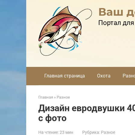
Перейти
Ваш д
к
контенту
Портал для
Главная страница
Охота
Разн
Главная
»
Разное
Дизайн евродвушки 40
с фото
На чтение:
23 мин
Рубрика:
Разное