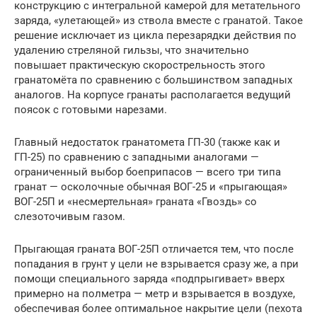
конструкцию с интегральной камерой для метательного
заряда, «улетающей» из ствола вместе с гранатой. Такое
решение исключает из цикла перезарядки действия по
удалению стреляной гильзы, что значительно
повышает практическую скорострельность этого
гранатомёта по сравнению с большинством западных
аналогов. На корпусе гранаты располагается ведущий
поясок с готовыми нарезами.
Главный недостаток гранатомета ГП-30 (также как и
ГП-25) по сравнению с западными аналогами —
ограниченный выбор боеприпасов — всего три типа
гранат — осколочные обычная ВОГ-25 и «прыгающая»
ВОГ-25П и «несмертельная» граната «Гвоздь» со
слезоточивым газом.
Прыгающая граната ВОГ-25П отличается тем, что после
попадания в грунт у цели не взрывается сразу же, а при
помощи специального заряда «подпрыгивает» вверх
примерно на полметра — метр и взрывается в воздухе,
обеспечивая более оптимальное накрытие цели (пехота