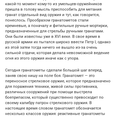
какой-то момент кому-то из умельцев-оружейников
пришла в голову мысль приспособить для метания
гранат отдельный вид оружия и тут, как говорится,
понеслось. Прообразом гранатометов стали
кремневые, а поначалу и фитильные ручные мортирки,
предназначенные для стрельбы ручными гранатами.
Они были известны уже в XVI веке. В свое время в
русской армии их пытался широко ввести Петр I, однако
из этой затеи тогда ничего не вышло из-за очень
сильной отдачи, которая делала невозможной ведение
огня из этого оружия иначе как с упора.
Сегодня гранатометы сделали большой шаг вперед,
заняв свою нишу на поле боя. Гранатомет — это
переносное стрелковое оружие, которое предназначено
для поражения техники, живой силы противника,
различных сооружений при помощи выстрела
боеприпасом, который существенно превосходит по
своему калибру патрон стрелкового оружия. В
настоящее время словом гранатомет обозначается
несколько классов оружия: реактивные гранатометы